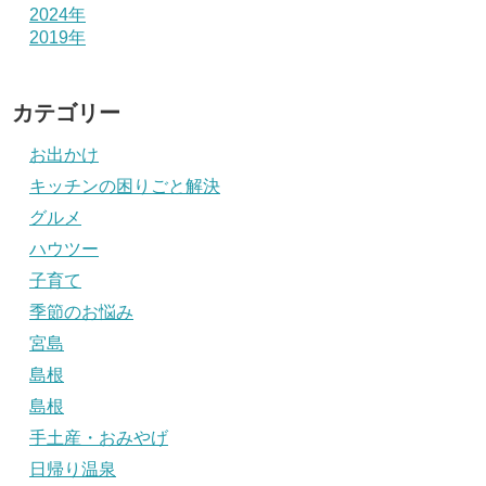
2024年
2019年
カテゴリー
お出かけ
キッチンの困りごと解決
グルメ
ハウツー
子育て
季節のお悩み
宮島
島根
島根
手土産・おみやげ
日帰り温泉