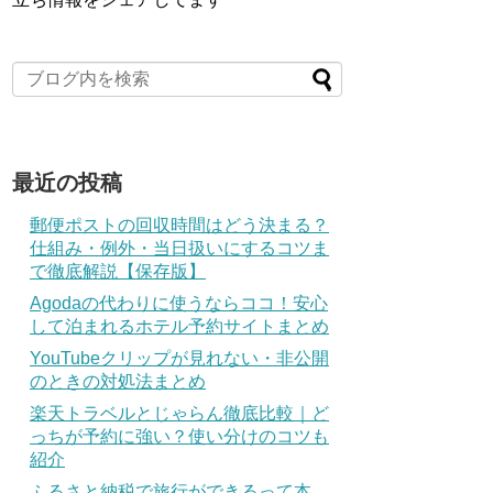
最近の投稿
郵便ポストの回収時間はどう決まる？
仕組み・例外・当日扱いにするコツま
で徹底解説【保存版】
Agodaの代わりに使うならココ！安心
して泊まれるホテル予約サイトまとめ
YouTubeクリップが見れない・非公開
のときの対処法まとめ
楽天トラベルとじゃらん徹底比較｜ど
っちが予約に強い？使い分けのコツも
紹介
ふるさと納税で旅行ができるって本