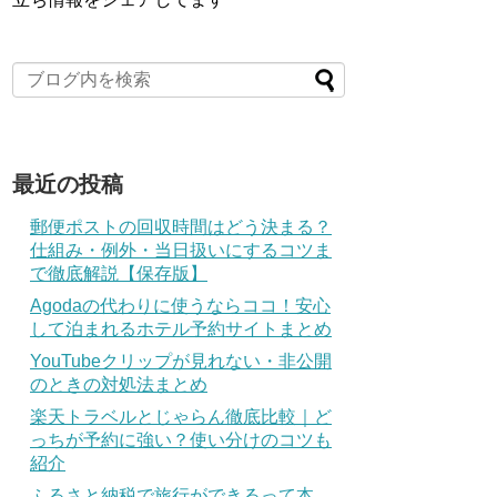
最近の投稿
郵便ポストの回収時間はどう決まる？
仕組み・例外・当日扱いにするコツま
で徹底解説【保存版】
Agodaの代わりに使うならココ！安心
して泊まれるホテル予約サイトまとめ
YouTubeクリップが見れない・非公開
のときの対処法まとめ
楽天トラベルとじゃらん徹底比較｜ど
っちが予約に強い？使い分けのコツも
紹介
ふるさと納税で旅行ができるって本