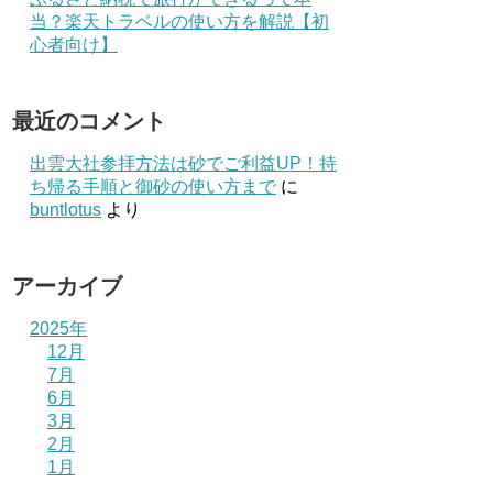
当？楽天トラベルの使い方を解説【初
心者向け】
最近のコメント
出雲大社参拝方法は砂でご利益UP！持
ち帰る手順と御砂の使い方まで
に
buntlotus
より
アーカイブ
2025年
12月
7月
6月
3月
2月
1月