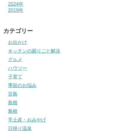
2024年
2019年
カテゴリー
お出かけ
キッチンの困りごと解決
グルメ
ハウツー
子育て
季節のお悩み
宮島
島根
島根
手土産・おみやげ
日帰り温泉