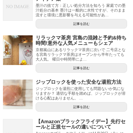
墨汁の捨て方：正しい処分方法を知ろう 家庭での墨
汁処分の基本 墨汁は一般的に水性ですが、そのまま
流すと環境に悪影響を与える可能性があ...
記事を読む
リラックマ茶房 宮島の混雑と予約&待ち
時間!意外な人気メニューもシェア
京都嵐山にあるリラックマ茶房に次いで 二号店とな
る宮島リラックマ茶房はオープンから半年たっても
大人気。 曜日や時間帯によ...
記事を読む
ジップロックを使った安全な湯煎方法
ジップロックを湯煎に使用しても問題ないか気にな
りますか？ 適切な手順を踏めば、ジップロックが溶
ける心配はありません。 ...
記事を読む
【Amazonブラックフライデー】先行セ
ールと正規セールの違いについて