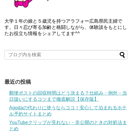
大学１年の娘と５歳児を持つアラフォー広島県民主婦で
す。日々忍び寄る加齢と格闘しながら、体験談をもとにし
たお役立ち情報をシェアしてます^^
最近の投稿
郵便ポストの回収時間はどう決まる？仕組み・例外・当
日扱いにするコツまで徹底解説【保存版】
Agodaの代わりに使うならココ！安心して泊まれるホテ
ル予約サイトまとめ
YouTubeクリップが見れない・非公開のときの対処法ま
とめ