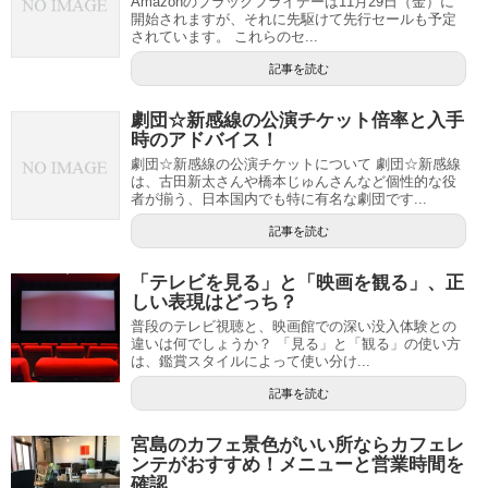
Amazonのブラックフライデーは11月29日（金）に
開始されますが、それに先駆けて先行セールも予定
されています。 これらのセ...
記事を読む
劇団☆新感線の公演チケット倍率と入手
時のアドバイス！
劇団☆新感線の公演チケットについて 劇団☆新感線
は、古田新太さんや橋本じゅんさんなど個性的な役
者が揃う、日本国内でも特に有名な劇団です...
記事を読む
「テレビを見る」と「映画を観る」、正
しい表現はどっち？
普段のテレビ視聴と、映画館での深い没入体験との
違いは何でしょうか？ 「見る」と「観る」の使い方
は、鑑賞スタイルによって使い分け...
記事を読む
宮島のカフェ景色がいい所ならカフェレ
ンテがおすすめ！メニューと営業時間を
確認