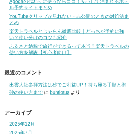
Agodaの代わりに使うならココ！安心して泊まれるホテ
ル予約サイトまとめ
YouTubeクリップが見れない・非公開のときの対処法ま
とめ
楽天トラベルとじゃらん徹底比較｜どっちが予約に強
い？使い分けのコツも紹介
ふるさと納税で旅行ができるって本当？楽天トラベルの
使い方を解説【初心者向け】
最近のコメント
出雲大社参拝方法は砂でご利益UP！持ち帰る手順と御
砂の使い方まで
に
buntlotus
より
アーカイブ
2025年12月
2025年7月