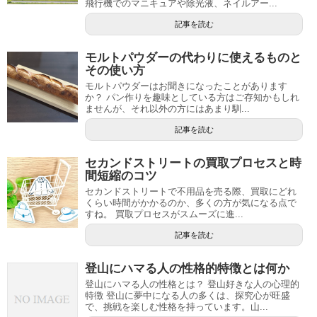
飛行機でのマニキュアや除光液、ネイルアー...
記事を読む
モルトパウダーの代わりに使えるものと
その使い方
モルトパウダーはお聞きになったことがあります
か？ パン作りを趣味としている方はご存知かもしれ
ませんが、それ以外の方にはあまり馴...
記事を読む
セカンドストリートの買取プロセスと時
間短縮のコツ
セカンドストリートで不用品を売る際、買取にどれ
くらい時間がかかるのか、多くの方が気になる点で
すね。 買取プロセスがスムーズに進...
記事を読む
登山にハマる人の性格的特徴とは何か
登山にハマる人の性格とは？ 登山好きな人の心理的
特徴 登山に夢中になる人の多くは、探究心が旺盛
で、挑戦を楽しむ性格を持っています。山...