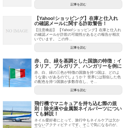
記事を読む
【Yahoo!ショッピング】在庫と仕入れ
の確認メールに関する詐欺警告！
【注意喚起】 【Yahoo!ショッピング】在庫と仕入れ
の確認メールが詐欺の可能性があるとの報告が相次
いでいます。 この件...
記事を読む
赤、白、緑を基調とした国旗の特徴：イ
タリア、ブルガリア、ハンガリーを例に
赤、白、緑の三色が特徴の国旗を持つ国は、どのよ
うな違いがあるのでしょうか？ 世界には類似した色
の配色を持つ国旗が多数存在し、そ...
記事を読む
飛行機でマニキュアを持ち込む際の規
則：除光液や金属製ネイルパーツについ
ても解説！
ネイル愛好者にとって、旅行中もネイルケアは欠か
せないアクティビティです。そこで気になるのが、