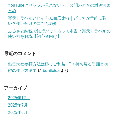
YouTubeクリップが見れない・非公開のときの対処法ま
とめ
楽天トラベルとじゃらん徹底比較｜どっちが予約に強
い？使い分けのコツも紹介
ふるさと納税で旅行ができるって本当？楽天トラベルの
使い方を解説【初心者向け】
最近のコメント
出雲大社参拝方法は砂でご利益UP！持ち帰る手順と御
砂の使い方まで
に
buntlotus
より
アーカイブ
2025年12月
2025年7月
2025年6月