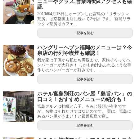
ニューやグッズ,営業時間&アクセスも確
認
2019年4月15日にオープンした宮島の「リラックマ
茶房」は京都嵐山店に続いて2号店 です。 宮島リラ
ックマ茶房はカフェ...
記事を読む
ハングリーヘブン福岡のメニューは？今
泉店の行列や喫煙も確認！
我が家は子供から私たち両親まで、家族そろってハ
ンバーガーが大好き！ しかも肉汁あふれるような手
作りのハンバーガーが好みです。 ...
記事を読む
ホテル宮島別荘のパン屋「島旨パン」の
口コミ！おすすめメニューの紹介も！
宮島グルメは牡蠣と穴子、もみじ饅頭が有名です
が、名物はそれだけではないのです。 実は、宮島に
あるパン屋がうまい！と最近広島で密...
記事を読む