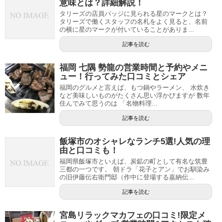
意味とは？詳細解説！
タリーズの店員バッジに見られる星のマークとは？
タリーズで働くスタッフの名札をよく見ると、名前
の横に星のマークが付いていることがありま...
記事を読む
福岡 七隅 勢龍の営業時間と予約やメニ
ュー！行ってみた口コミとシェア
福岡のグルメと言えば、もつ鍋やラーメン、 水炊き
など美味しいものがたくさん思い浮かびますが 数年
住んでみて思うのは 「名物料理...
記事を読む
飯塚市のオシャレなランチ5選!人気の理
由と口コミも！
福岡県飯塚市といえば、炭鉱の町として有名な筑豊
三都の一つです。 朝ドラ「花子とアン」でお馴染み
の旧伊藤伝右衛門邸（作中に登場する嘉納伝...
記事を読む
宮島リラックマカフェの口コミ!限定メ