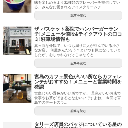
味を楽しめるよう31種類のフレーバーを提供してい
る、みんなに愛されるアイスクリームチ...
記事を読む
ザ バスケット薬院でハンバーガーラン
チ!メニューや値段&テイクアウトの口コ
ミ!駐車場情報も
真っ白な外観で、いつも周りに人が並んでいる小さ
なお店。 何屋さんだろう？といつも気になっていま
したが、おしゃれなだけじゃなくと...
記事を読む
宮島のカフェ景色がいい所ならカフェレ
ンテがおすすめ！メニューと営業時間を
確認
宮島じたい景色がいい所ですが、 景色がいいお店で
食事やお茶ができるとなおいいですよね。 今回は宮
島でのデートのラ...
記事を読む
タリーズ店員のバッジについている星の