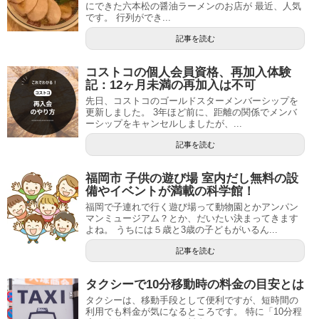
にできた六本松の醤油ラーメンのお店が 最近、人気
です。 行列ができ...
記事を読む
コストコの個人会員資格、再加入体験
記：12ヶ月未満の再加入は不可
先日、コストコのゴールドスターメンバーシップを
更新しました。 3年ほど前に、距離の関係でメンバ
ーシップをキャンセルしましたが、...
記事を読む
福岡市 子供の遊び場 室内だし無料の設
備やイベントが満載の科学館！
福岡で子連れで行く遊び場って動物園とかアンパン
マンミュージアム？とか、だいたい決まってきます
よね。 うちには５歳と3歳の子どもがいるん...
記事を読む
タクシーで10分移動時の料金の目安とは
タクシーは、移動手段として便利ですが、短時間の
利用でも料金が気になるところです。 特に「10分程