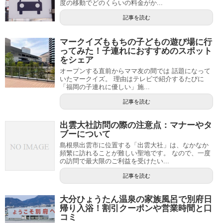
度の移動でどのくらいの料金がか...
記事を読む
マークイズももちの子どもの遊び場に行
ってみた！子連れにおすすめのスポット
をシェア
オープンする直前からママ友の間では 話題になって
いたマークイズ。 理由はテレビで紹介するたびに
「福岡の子連れに優しい」施...
記事を読む
出雲大社訪問の際の注意点：マナーやタ
ブーについて
島根県出雲市に位置する「出雲大社」は、なかなか
頻繁に訪れることが難しい聖地です。 なので、一度
の訪問で最大限のご利益を受けたい...
記事を読む
大分ひょうたん温泉の家族風呂で別府日
帰り入浴！割引クーポンや営業時間と口
コミ