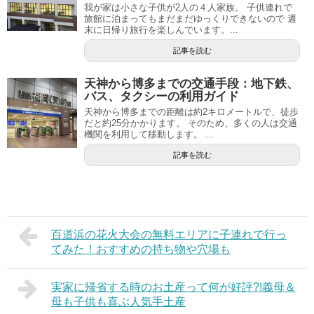
我が家は小さな子供が2人の４人家族。 子供連れで
旅館に泊まってもまだまだゆっくりできないので 週
末に日帰り旅行を楽しんでいます。...
記事を読む
天神から博多までの交通手段：地下鉄、
バス、タクシーの利用ガイド
天神から博多までの距離は約2キロメートルで、徒歩
だと約25分かかります。 そのため、多くの人は交通
機関を利用して移動します。 ...
記事を読む
百道浜の花火大会の無料エリアに子連れで行っ
てみた！おすすめの持ち物や穴場も
実家に帰省する時のお土産って何が好評?!義母＆
母も子供も喜ぶ人気手土産