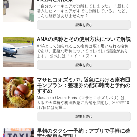
「自分のマニキュアが分離してしまった」 「新しく
購入したマニキュアがすでに分離している」 など、
こんな経験はありませんか？ ...
記事を読む
ANAの名称とその使用方法について解説
ANAとして知られるこの名称は広く用いられる略称
であり、正確な呼称についてはしばしば議論があり
ます。 公式には「エイ・エヌ・エ...
記事を読む
マサヒコオズミパリ阪急における座布団
モンブラン：整理券の配布時間と予約の
すすめ
Masahiko Ozumi Paris（マサヒコオズミパリ）は、
大阪の天満橋や梅田阪急に店舗を展開し、2024年10
月7日には淀屋...
記事を読む
早朝のタクシー予約：アプリで手軽に確
実な配車を実現！