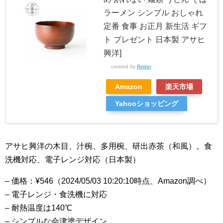
ラーメン シンプル おしゃれ
定番 食事 お正月 新生活 ギフ
ト プレゼント 日本製 アサヒ
興洋]
created by
Rinker
Amazon
楽天市場
Yahooショッピング
アサヒ興洋の木目、汁椀、多用椀、研出赤茶（和風）。食
洗機対応、電子レンジ対応（日本製）
– 価格：¥546（2024/05/03 10:20:10時点、Amazon調べ）
– 電子レンジ・食洗機に対応
– 耐熱温度は140℃
– シンプルな会津塗デザイン