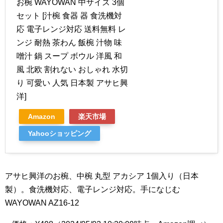
お椀 WAYOWAN 中サイズ 3個
セット [汁椀 食器 器 食洗機対
応 電子レンジ対応 送料無料 レ
ンジ 耐熱 茶わん 飯椀 汁物 味
噌汁 鍋 スープ ボウル 洋風 和
風 北欧 割れない おしゃれ 水切
り 可愛い 人気 日本製 アサヒ興
洋]
Amazon
楽天市場
Yahooショッピング
アサヒ興洋のお椀、中椀 丸型 アカシア 1個入り（日本
製）。食洗機対応、電子レンジ対応。手になじむ
WAYOWAN AZ16-12