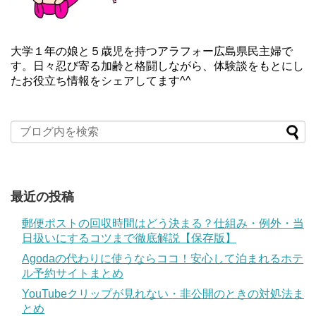
大学１年の娘と５歳児を持つアラフォー広島県民主婦で
す。日々忍び寄る加齢と格闘しながら、体験談をもとにし
たお役立ち情報をシェアしてます^^
最近の投稿
郵便ポストの回収時間はどう決まる？仕組み・例外・当
日扱いにするコツまで徹底解説【保存版】
Agodaの代わりに使うならココ！安心して泊まれるホテ
ル予約サイトまとめ
YouTubeクリップが見れない・非公開のときの対処法ま
とめ