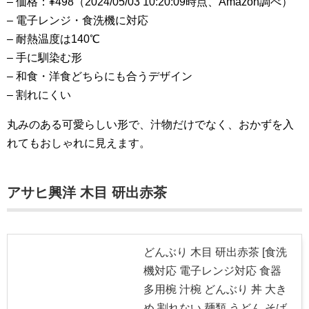
– 価格：¥498（2024/05/03 10:20:09時点、Amazon調べ）
– 電子レンジ・食洗機に対応
– 耐熱温度は140℃
– 手に馴染む形
– 和食・洋食どちらにも合うデザイン
– 割れにくい
丸みのある可愛らしい形で、汁物だけでなく、おかずを入
れてもおしゃれに見えます。
アサヒ興洋 木目 研出赤茶
どんぶり 木目 研出赤茶 [食洗
機対応 電子レンジ対応 食器
多用椀 汁椀 どんぶり 丼 大き
め 割れない 麺類 うどん そば