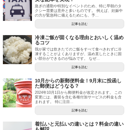
急ぎの通勤や特別なイベントのため、特に早朝のタ
クシー需要は意外と多いものです。 例えば、妊娠中
の方が緊急時に備えるためにも、予...
記事を読む
冷凍ご飯が固くなる理由とおいしく温め
るコツ
我が家では炊きたてのご飯をすべて食べきれずに冷
凍することがよくありますが、温め直したときに固
い部分ができるのが悩みです。 なぜ...
記事を読む
10月からの新郵便料金！9月末に投函し
た郵便はどうなる？
2024年10月1日から郵便料金が改定されます。 この
変更には、書留を含む各種付加サービスの料金も含
まれます。 特に注目...
記事を読む
着払いと元払いの違いとは？料金の違い
も解説