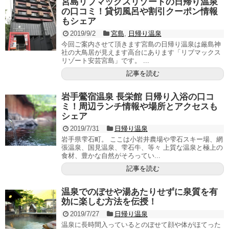
宮島リブマックスリゾートの日帰り温泉
の口コミ！貸切風呂や割引クーポン情報
もシェア
2019/9/2
宮島
,
日帰り温泉
今回ご案内させて頂きます宮島の日帰り温泉は厳島神
社の大鳥居が見えます高台にあります「リブマックス
リゾート安芸宮島」です。 ...
記事を読む
岩手鶯宿温泉 長栄館 日帰り入浴の口コ
ミ！周辺ランチ情報や場所とアクセスも
シェア
2019/7/31
日帰り温泉
岩手県雫石町。 ここは小岩井農場や雫石スキー場、網
張温泉、国見温泉、雫石牛、等々 上質な温泉と極上の
食材、豊かな自然がそろってい...
記事を読む
温泉でのぼせや湯あたりせずに泉質を有
効に楽しむ方法を伝授！
2019/7/27
日帰り温泉
温泉に長時間入っているとのぼせて顔や体がほてった