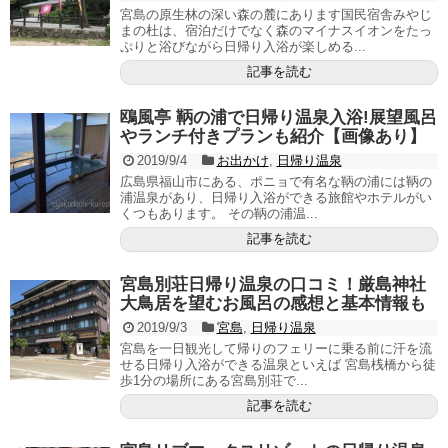
宮島の原生林の深い森の麓にあります国民宿舎みやじ
まの杜は、宿泊だけでなく森のマイナスイオンをたっ
ぷりと浴びながら日帰り入浴が楽しめる...
記事を読む
鴎風亭 鞆の浦で日帰り温泉入浴!展望風呂
やランチ付きプランも紹介【画像あり】
2019/9/4
お出かけ
,
日帰り温泉
広島県福山市にある、ポニョで有名な鞆の浦には鞆の
浦温泉があり、日帰り入浴ができる旅館やホテルがい
くつもあります。 その鞆の浦温...
記事を読む
宮島別荘日帰り温泉の口コミ！厳島神社
大鳥居を望むお風呂の感想と基本情報も
2019/9/3
宮島
,
日帰り温泉
宮島を一日観光して帰りのフェリーに乗る前に汗を流
せる日帰り入浴ができる温泉といえば 宮島桟橋から徒
歩1分の場所にある宮島別荘で...
記事を読む