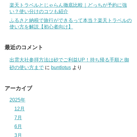
楽天トラベルとじゃらん徹底比較｜どっちが予約に強
い？使い分けのコツも紹介
ふるさと納税で旅行ができるって本当？楽天トラベルの
使い方を解説【初心者向け】
最近のコメント
出雲大社参拝方法は砂でご利益UP！持ち帰る手順と御
砂の使い方まで
に
buntlotus
より
アーカイブ
2025年
12月
7月
6月
3月