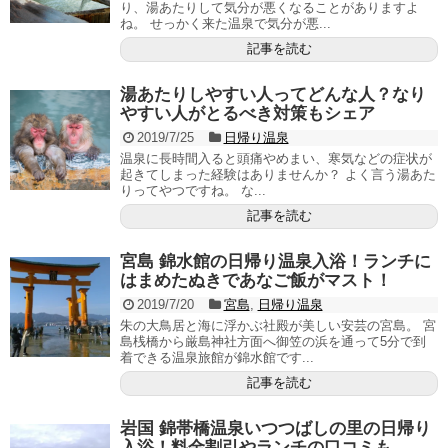
り、湯あたりして気分が悪くなることがありますよ
ね。 せっかく来た温泉で気分が悪...
記事を読む
湯あたりしやすい人ってどんな人？なり
やすい人がとるべき対策もシェア
2019/7/25
日帰り温泉
温泉に長時間入ると頭痛やめまい、寒気などの症状が
起きてしまった経験はありませんか？ よく言う湯あた
りってやつですね。 な...
記事を読む
宮島 錦水館の日帰り温泉入浴！ランチに
はまめたぬきであなご飯がマスト！
2019/7/20
宮島
,
日帰り温泉
朱の大鳥居と海に浮かぶ社殿が美しい安芸の宮島。 宮
島桟橋から厳島神社方面へ御笠の浜を通って5分で到
着できる温泉旅館が錦水館です...
記事を読む
岩国 錦帯橋温泉いつつばしの里の日帰り
入浴！料金割引やランチの口コミも