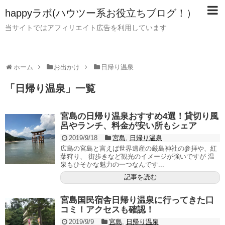
happyラボ(ハウツー系お役立ちブログ！）
当サイトではアフィリエイト広告を利用しています
ホーム
お出かけ
日帰り温泉
「
日帰り温泉
」
一覧
宮島の日帰り温泉おすすめ4選！貸切り風
呂やランチ、料金が安い所もシェア
2019/9/18
宮島
,
日帰り温泉
広島の宮島と言えば世界遺産の厳島神社の参拝や、紅
葉狩り、 街歩きなど観光のイメージが強いですが 温
泉もひそかな魅力の一つなんです...
記事を読む
宮島国民宿舎日帰り温泉に行ってきた口
コミ！アクセスも確認！
2019/9/9
宮島
,
日帰り温泉