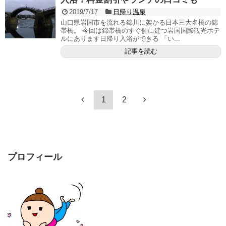
2019/7/17
日帰り温泉
山口県岩国市を流れる錦川に架かる日本三大名橋の錦
帯橋。 今回は錦帯橋のすぐ側に建つ岩国国際観光ホテ
ルにあります日帰り入浴ができる 「い...
記事を読む
1
2
プロフィール